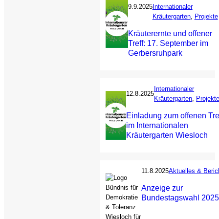
9.9.2025
Internationaler
Kräutergarten
, 
Projekte
Kräuterernte und offener
Treff: 17. September im
Gerbersruhpark
Internationaler
12.8.2025
Kräutergarten
, 
Projekt
Einladung zum offenen Tre
im Internationalen
Kräutergarten Wiesloch
11.8.2025
Aktuelles & Beric
Anzeige zur
Bundestagswahl 2025