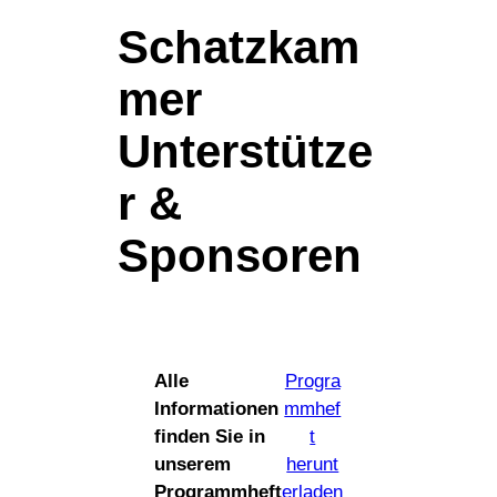
Schatzkam
mer
Unterstütze
r &
Sponsoren
Alle
Progra
Informationen
mmhef
finden Sie in
t
unserem
herunt
Programmheft
erladen