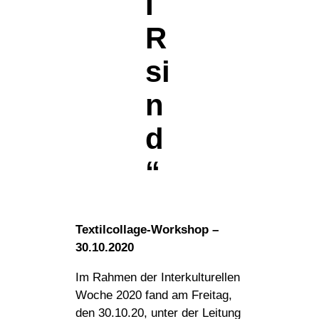
I
R
si
n
d
“
Textilcollage-Workshop –
30.10.2020
Im Rahmen der Interkulturellen
Woche 2020 fand am Freitag,
den 30.10.20, unter der Leitung