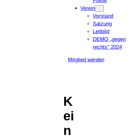
Politik
Verein
Vorstand
Satzung
Leitbild
DEMO „gegen
rechts“ 2024
Mitglied werden
K
ei
n