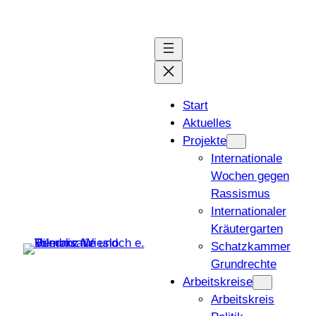
Zum
Inhalt
springen
Start
Aktuelles
Projekte
Internationale
Wochen gegen
Rassismus
Internationaler
Kräutergarten
Schatzkammer
Grundrechte
Arbeitskreise
Arbeitskreis