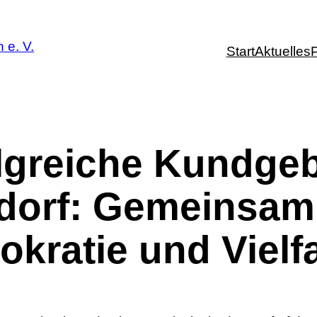
Start
Aktuelles
P
lgreiche Kundge
dorf: Gemeinsam
kratie und Vielfa