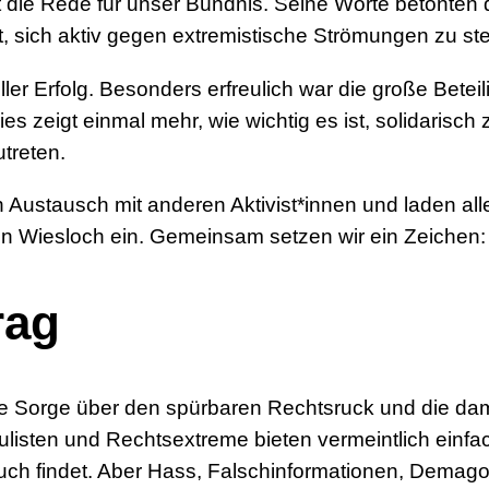
 die Rede für unser Bündnis. Seine Worte betonten di
 sich aktiv gegen extremistische Strömungen zu ste
er Erfolg. Besonders erfreulich war die große Betei
Dies zeigt einmal mehr, wie wichtig es ist, solida
treten.
n Austausch mit anderen Aktivist*innen und laden alle
 Wiesloch ein. Gemeinsam setzen wir ein Zeichen: F
rag
ie Sorge über den spürbaren Rechtsruck und die dam
ulisten und Rechtsextreme bieten vermeintlich einfa
ch findet. Aber Hass, Falschinformationen, Demago