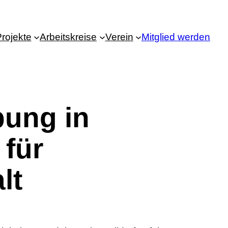
rojekte
Arbeitskreise
Verein
Mitglied werden
bung in
 für
lt