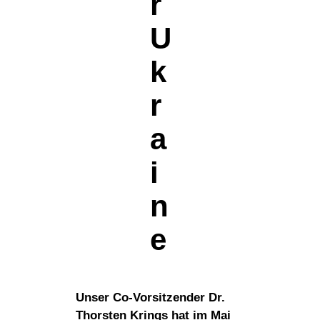
r
U
k
r
a
i
n
e
Unser Co-Vorsitzender Dr.
Thorsten Krings hat im Mai